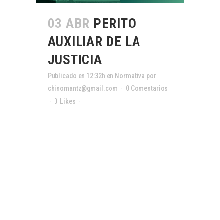
03 ABR
PERITO
AUXILIAR DE LA
JUSTICIA
Publicado en 12:32h
en
Normativa
por
chinomantz@gmail.com
0 Comentarios
0
Likes
Compartir
[vc_row css_animation="" row_type="row"
use_row_as_full_screen_section="no"
type="full_width" angled_section="no"
text_align="left"
background_image_as_pattern="without_pattern"]
[vc_column][vc_single_image image="15736"
img_size="full" css=""
qode_css_animation=""][/vc_column][/vc_row]