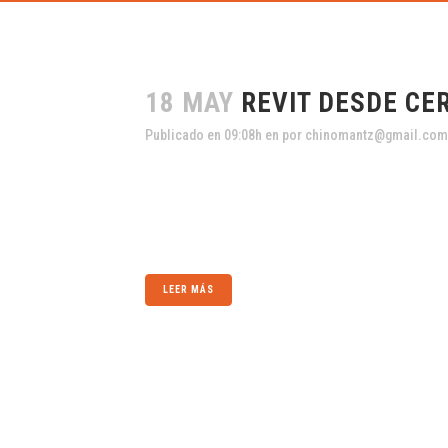
18 MAY
REVIT DESDE CE
Publicado en 09:08h
en
por
chinomantz@gmail.com
Compartir
Introducir a los participantes en la metodología BIM a
documentación de proyectos....
LEER MÁS