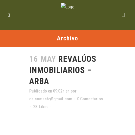
Archivo
16 MAY
REVALÚOS
INMOBILIARIOS –
ARBA
Publicado en 09:02h
en
por
chinomantz@gmail.com
0 Comentarios
28
Likes
Compartir
Esta capacitación tiene como objetivo instruir