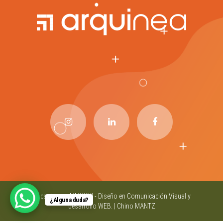
© caubauno MMXXVI - Diseño en Comunicación Visual y
¿Alguna duda?
desarrollo WEB. |
Chino MANTZ